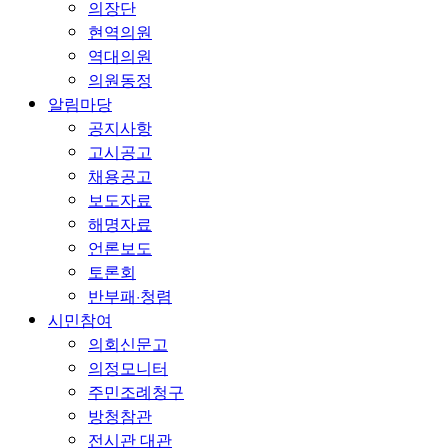
의장단
현역의원
역대의원
의원동정
알림마당
공지사항
고시공고
채용공고
보도자료
해명자료
언론보도
토론회
반부패·청렴
시민참여
의회신문고
의정모니터
주민조례청구
방청참관
전시관 대관