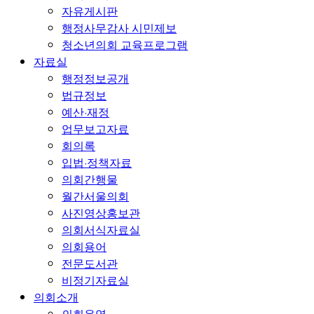
자유게시판
행정사무감사 시민제보
청소년의회 교육프로그램
자료실
행정정보공개
법규정보
예산·재정
업무보고자료
회의록
입법·정책자료
의회간행물
월간서울의회
사진영상홍보관
의회서식자료실
의회용어
전문도서관
비정기자료실
의회소개
의회운영